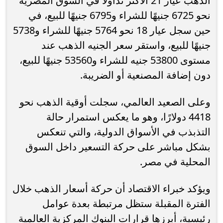
الذهب عيار 21 الأكثر تداولًا في السوق المصرية
نحو 6725 جنيهًا للشراء و6795 جنيهًا للبيع، في
حين سجل عيار 18 نحو 5764 جنيهًا للشراء و5738
جنيهًا للبيع، واستقر سعر الجنيه الذهب عند
مستوى 53800 جنيه للشراء و53560 جنيهًا للبيع،
دون إضافة المصنعية أو الضريبة.
وعلى الصعيد العالمي، سجلت أوقية الذهب نحو
4418 دولارًا، وهو ما يعكس استمرار حالة
التذبذب في الأسواق الدولية، والتي تنعكس
بشكل مباشر على حركة التسعير داخل السوق
المحلية في مصر.
ويؤكد خبراء الاقتصاد أن حركة أسعار الذهب خلال
الفترة المقبلة ستظل مرتبطة بعدة عوامل
رئيسية، أبرزها قرارات البنوك المركزية العالمية