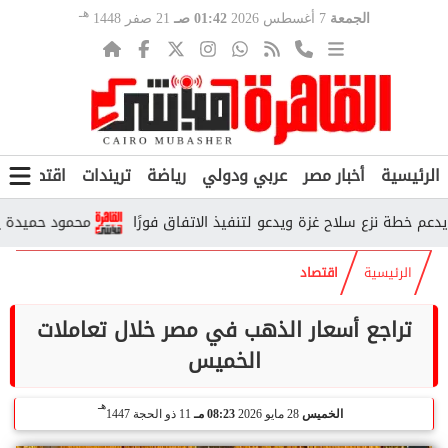
هـ
الجمعة
7 أغسطس 2026
01:42 صـ
21 صفر 1448
الرئيسية
أخبار مصر
عربي ودولي
رياضة
تريندات
اقتصاد
ف
طة نزع سلاح غزة ويدعو لتنفيذ الاتفاق فورًا
محمود حميدة يحتفل بز
الرئيسية
اقتصاد
تراجع أسعار الذهب في مصر خلال تعاملات
الخميس
هـ
الخميس
28 مايو 2026
08:23 مـ
11 ذو الحجة 1447