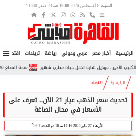
هـ
السبت
8 أغسطس 2026
10:08 صـ
23 صفر 1448
الرئيسية
أخبار مصر
عربي ودولي
رياضة
تريندات
اقتصاد
ف
لأخير.. موديل شابة تدخل حياة مطرب شهير
منحة القطع 2026.. من يستحقها وكم تبلغ قيمتها وفق التأمينات؟
الرئيسية
اقتصاد
تحديث سعر الذهب عيار 21 الآن.. تعرف على
الأسعار في محال الصاغة
هـ
الأربعاء
27 مايو 2026
10:16 مـ
10 ذو الحجة 1447