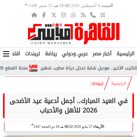
هـ
السبت
8 أغسطس 2026
11:02 صـ
23 صفر 1448
الرئيسية
أخبار مصر
عربي ودولي
رياضة
تريندات
اقتصاد
ف
 الأخير.. موديل شابة تدخل حياة مطرب شهير
منحة القطع 2026.. من يستحقها وكم تبلغ قيمتها وفق التأمينات؟
الرئيسية
تريندات
في العيد المبارك.. أجمل أدعية عيد الأضحى
2026 للأهل والأحباب
هـ
الأربعاء
27 مايو 2026
10:12 مـ
10 ذو الحجة 1447