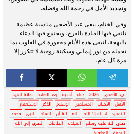
وتجديد الأمل في رحمة الله وفضله.
وفي الختام، يبقى عيد الأضحى مناسبة عظيمة
تلتقي فيها العبادة بالفرح، ويجتمع فيها الدعاء
بالبهجة، لتبقى هذه الأيام محفورة في القلوب بما
تحمله من نور إيماني وسكينة روحية لا تتكرر إلا
مرة كل عام.
عيد الأضحى
2026
دعاء
أدعية
بعد الصلاة
صلاة العيد
الأهل
الأحباب
المسلمين
الإسلام
الذكر
الاستغفار
التوحيد
لا إله إلا الله
الله
القرآن
السنة
النبي
محمد
صلى الله عليه وسلم
العبادة
الطاعات
التقرب إلى الله
الرحمة
المغفرة