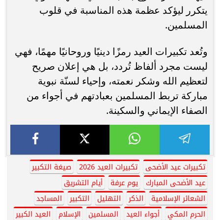
يتكرر ليؤكد عظمة هذه المناسبة في قلوب
المسلمين.
وتُعد تكبيرات العيد رمزًا دينيًا وروحانيًا مهمًا، فهي
ليست مجرد ألفاظ تُردد، بل هي إعلان صريح
لتعظيم الله وشكر نعمته، وإحياء لسنّة نبوية
مباركة تربط المسلمين بعبادتهم في أجواء من
الصفاء الإيماني والسكينة.
تكبيرات عيد الأضحى
تكبيرات العيد 2026
صيغة التكبير
عيد الأضحى المبارك
يوم عرفة
أيام التشريق
الشعائر الإسلامية
الذكر
التهليل
التكبير
المساجد
الحرم المكي
أجواء العيد
المسلمين
الإسلام
العيد الكبير