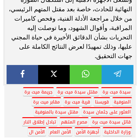
النهائية للحادث، خاصة بعد مقتل المتهم الرئيسي،
من خلال مراجعة الأدلة الفنية، وفحص كاميرات
المراقبة، وأقوال الشهود، وما توصلت إليه
التحريات بشأن الدقائق الأخيرة في حياة المجني
عليها، وذلك تمهيدًا لعرض النتائج الكاملة على
جهات التحقيق.
سيدة ميت برة
مقتل سيدة ميت برة
جريمة ميت برة
المنوفية
قويسنا
قرية ميت برة
مقابر ميت برة
العثور على جثمان سيدة
مقتل سيدة بالمنوفية
قاتل سيدة ميت برة
مصرع المتهم
تبادل إطلاق النار
وزارة الداخلية
أجهزة الأمن
الأمن العام
الأمن ال