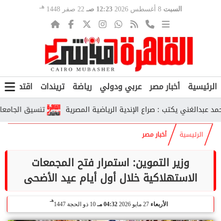
هـ
السبت
8 أغسطس 2026
12:23 صـ
22 صفر 1448
الرئيسية
أخبار مصر
عربي ودولي
رياضة
تريندات
اقتصاد
ف
الغني يكتب : صراع الإندية الرياضية المصرية
تنسيق الجامعات الحكومية 2026.. رابط تسجيل الرغبات 
الرئيسية
أخبار مصر
وزير التموين: استمرار فتح المجمعات
الاستهلاكية خلال أول أيام عيد الأضحى
هـ
الأربعاء
27 مايو 2026
04:32 مـ
10 ذو الحجة 1447