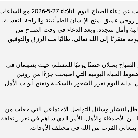
يحرص عدد كبير من المواطنين على البحث عن دعاء الصباح اليوم الثلاثاء 27-5-2026 مع الساع
ثر روحي عميق يمنح الإنسان الطمأنينة والراحة النفسية،
ابية وأمل متجدد. ويعد الدعاء في وقت الصباح من
مه متقربًا إلى الله تعالى، طالبًا منه الرزق والتوفيق
تنسيق الطب 2026.. الحدود المتوقعة في
مجموعك يدخلك إيه؟.. مؤشرات تنسي
مية والأهلية والخاصة
الجامعات الحكومية والأهلية والخاصة 2026
 الصباح يمثلان حصنًا يوميًا للمسلم، حيث يسهمان في
غوط الحياة اليومية التي أصبحت جزءًا من روتين
 بداية اليوم تعزز الشعور بالسكينة وتفتح أبواب الأمل
في ظل انتشار وسائل التواصل الاجتماعي التي جعلت من
بين الأصدقاء والأهل، الأمر الذي ساهم في تعزيز ثقافة
 بمعاني القرب من الله في مختلف الأوقات.