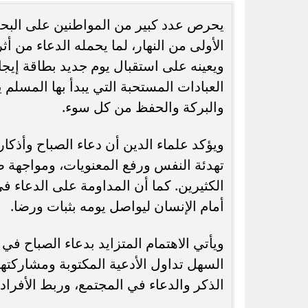
الأولى من النهار، لما يحمله الدعاء من أ
ويعينه على استقبال يوم جديد بطاقة إيج
العبادات المستحبة التي يبدأ بها المسلم يو
رسميًا.. جدول امتحانات الشهادة الإعدادية
الدور الثاني بالقاهرة 2026
الجامعات الحكو
والبركة والحفظ من كل سوء.
ويؤكد علماء الدين أن دعاء الصباح وأذكار
تهدئة النفس ورفع المعنويات، ومواجهة ض
الكثيرين. كما أن المداومة على الدعاء في
أمام الإنسان ليواصل يومه بثبات ورضا.
ويأتي الاهتمام المتزايد بدعاء الصباح 
السهل تداول الأدعية المكتوبة ومشاركتها 
الذكر والدعاء في المجتمع، وربط الأفراد