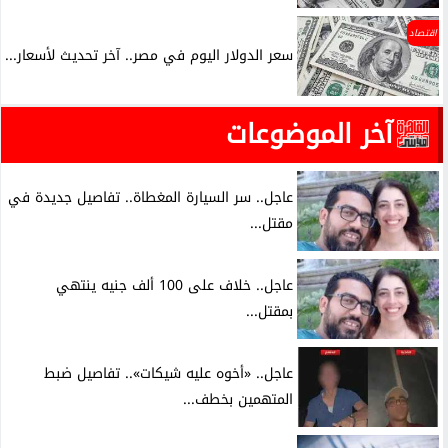
اقتصاد
سعر الدولار اليوم في مصر.. آخر تحديث لأسعار...
آخر الموضوعات
عاجل.. سر السيارة المغطاة.. تفاصيل جديدة في
مقتل...
عاجل.. خلاف على 100 ألف جنيه ينتهي
بمقتل...
عاجل.. «أخوه عليه شيكات».. تفاصيل ضبط
المتهمين بخطف...