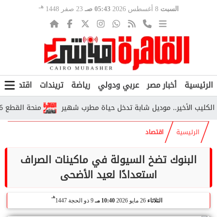
هـ
السبت
8 أغسطس 2026
05:43 صـ
23 صفر 1448
الرئيسية
أخبار مصر
عربي ودولي
رياضة
تريندات
اقتصاد
ف
 الأخير.. موديل شابة تدخل حياة مطرب شهير
منحة القطع 2026.. من يستحقها وكم تبلغ قيمتها وفق التأمينات؟
الرئيسية
اقتصاد
البنوك تضخ السيولة في ماكينات الصراف
استعدادًا لعيد الأضحى
هـ
الثلاثاء
26 مايو 2026
10:40 مـ
9 ذو الحجة 1447