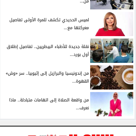
من...
لميس الحديدي تكشف للمرة الأولى تفاصيل
معركتها مع...
نقلة جديدة للأطباء البيطريين.. تفاصيل إطلاق
أول بورد...
من إندونيسيا والبرازيل إلى إثيوبيا.. سر «وش»
القهوة...
من واقعة الصلاة إلى اتهامات متبادلة.. ماذا
نعرف...