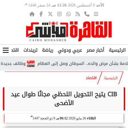
هـ
الأحد
9 أغسطس 2026
11:26 صـ
24 صفر 1448
الرئيسية
أخبار مصر
عربي ودولي
رياضة
تريندات
اقتصاد
ف
 بشأن مرض والده.. السرطان وصل إلى العظام
وظائف جديدة بالأز
الرئيسية
اقتصاد
CIB يتيح التحويل اللحظي مجانًا طوال عيد
الأضحى
هـ
الثلاثاء
26 مايو 2026
06:12 مـ
9 ذو الحجة 1447