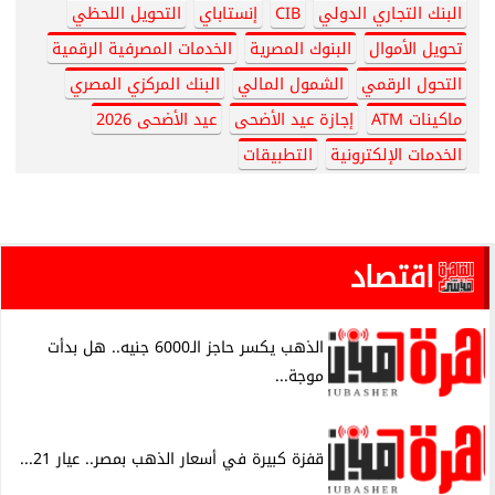
البنك التجاري الدولي
CIB
إنستاباي
التحويل اللحظي
تحويل الأموال
البنوك المصرية
الخدمات المصرفية الرقمية
التحول الرقمي
الشمول المالي
البنك المركزي المصري
ماكينات ATM
إجازة عيد الأضحى
عيد الأضحى 2026
الخدمات الإلكترونية
التطبيقات
اقتصاد
الذهب يكسر حاجز الـ6000 جنيه.. هل بدأت
موجة...
قفزة كبيرة في أسعار الذهب بمصر.. عيار 21...