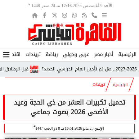
هـ
الأحد
9 أغسطس 2026
12:16 مـ
24 صفر 1448
الرئيسية
أخبار مصر
عربي ودولي
رياضة
تريندات
اقتصاد
ف
قبل الإطلاق الرسمي.. تسريب
الرئيسية
تريندات
تحميل تكبيرات العشر من ذي الحجة وعيد
الأضحى 2026 بصوت جماعي
هـ
الإثنين
25 مايو 2026
10:51 مـ
8 ذو الحجة 1447