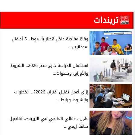
تريندات
وفاة مفاجئة داخل قطار بأسيوط.. 5 أطفال
سودانيين...
استكمال الدراسة خارج مصر 2026.. الشروط
والأوراق وخطوات...
إزاي أعمل تقليل اغتراب 2026؟.. الخطوات
والشروط ورابط...
عاجل.. «قالي اتعالجي في الزريبة».. تفاصيل
خناقة إيمي...