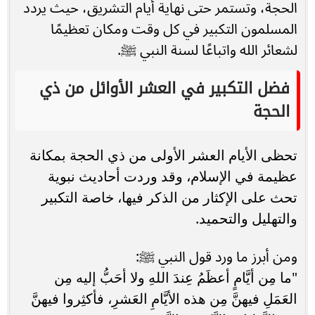
الحجة، وتستمر حتى نهاية أيام التشريق، حيث يردد
المسلمون التكبير في كل وقت ومكان تعظيمًا
لشعائر الله واتباعًا لسنة النبي ﷺ.
فضل التكبير في العشر الأوائل من ذي
الحجة
تحظى الأيام العشر الأولى من ذي الحجة بمكانة
عظيمة في الإسلام، وقد وردت أحاديث نبوية
تحث على الإكثار من الذكر فيها، خاصة التكبير
والتهليل والتحميد.
ومن أبرز ما ورد قول النبي ﷺ:
"ما مِن أيَّامٍ أعظَمُ عِندَ اللهِ ولا أحَبُّ إليه مِن
العَمَلِ فيهنَّ مِن هذه الأيَّامِ العَشرِ، فأكثِروا فيهنَّ