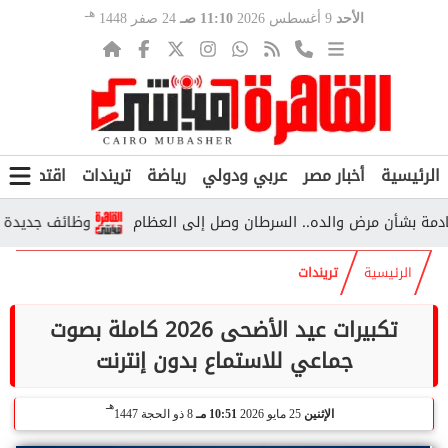
هـ
الأحد
9 أغسطس 2026
11:10 صـ
24 صفر 1448
الرئيسية
أخبار مصر
عربي ودولي
رياضة
تريندات
اقتصاد
ف
أن مرض والده.. السرطان وصل إلى العظام
وظائف جديدة بالأزهر
الرئيسية
تريندات
تكبيرات عيد الأضحى 2026 كاملة بصوت
جماعي للاستماع بدون إنترنت
هـ
الإثنين
25 مايو 2026
10:51 مـ
8 ذو الحجة 1447