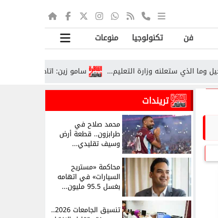
فن
تكنولوجيا
منوعات
سامو زين: اتاخد مني 20 أغنية.. وبقيت أسجلها قانونيًا قبل ما أشتغل...
تريندات
محمد صلاح في
طرابزون.. قطعة أرض
وسيف تقليدي...
محاكمة «مستريح
السيارات» في اتهامه
بغسل 95.5 مليون...
تنسيق الجامعات 2026..