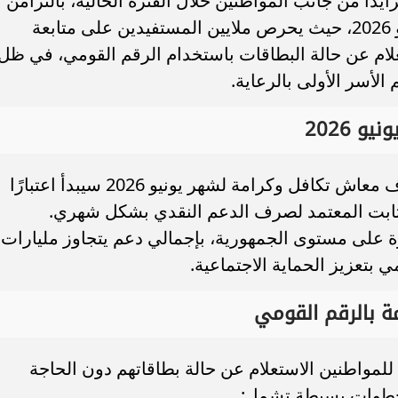
يدًا من جانب المواطنين خلال الفترة الحالية، بالتزامن
مع اقتراب موعد صرف معاش شهر يونيو 2026، حيث يحرص ملايين المستفيدين على متابعة
ام عن حالة البطاقات باستخدام الرقم القومي، في ظل
الأسر الأولى بالرعاية.
لترا القابل للطي.. الكشف عن
شروط الالتحاق بكل
 2026
م والمواصفات
تؤدي إلى استبعاد المتقدم ومراحل اختبار
أعلنت وزارة التضامن الاجتماعي أن صرف معاش تكافل وكرامة لشهر يونيو 2026 سيبدأ اعتبارًا
لزمني الثابت المعتمد لصرف الدعم النقدي بشكل شهري.
نامج نحو 4.7 مليون أسرة على مستوى الجمهورية، بإجمالي دعم يتجاوز مليارات
 بتعزيز الحماية الاجتماعية.
ة بالرقم القومي
للمواطنين الاستعلام عن حالة بطاقاتهم دون الحاجة
 خطوات بسيطة تشمل: