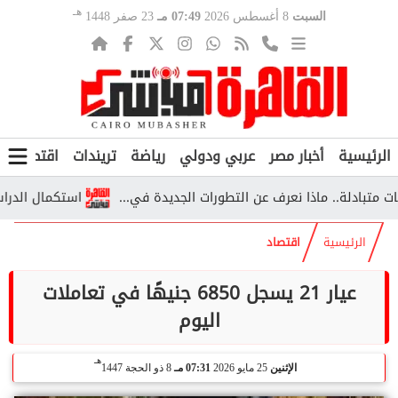
هـ
السبت
8 أغسطس 2026
07:49 مـ
23 صفر 1448
الرئيسية
أخبار مصر
عربي ودولي
رياضة
تريندات
اقتصاد
ف
لة.. ماذا نعرف عن التطورات الجديدة في...
استكمال الدراسة خارج مصر 2026.. الشروط والأوراق وخطوا
الرئيسية
اقتصاد
عيار 21 يسجل 6850 جنيهًا في تعاملات
اليوم
هـ
الإثنين
25 مايو 2026
07:31 مـ
8 ذو الحجة 1447