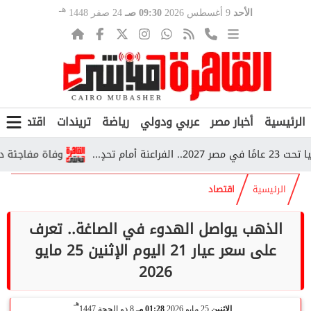
هـ
الأحد
9 أغسطس 2026
09:30 صـ
24 صفر 1448
الرئيسية
أخبار مصر
عربي ودولي
رياضة
تريندات
اقتصاد
ف
..
وفاة مفاجئة داخل قطار بأسيوط.. 5 أطفال سودان
الرئيسية
اقتصاد
الذهب يواصل الهدوء في الصاغة.. تعرف
على سعر عيار 21 اليوم الإثنين 25 مايو
2026
هـ
الإثنين
25 مايو 2026
01:28 مـ
8 ذو الحجة 1447