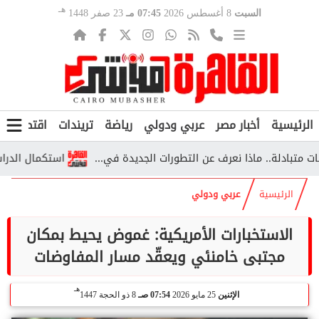
هـ
السبت
8 أغسطس 2026
07:45 مـ
23 صفر 1448
الرئيسية
أخبار مصر
عربي ودولي
رياضة
تريندات
اقتصاد
ف
ادلة.. ماذا نعرف عن التطورات الجديدة في...
استكمال الدراسة خارج مصر 2026.. الشروط والأوراق وخ
الرئيسية
عربي ودولي
الاستخبارات الأمريكية: غموض يحيط بمكان
مجتبى خامنئي ويعقّد مسار المفاوضات
هـ
الإثنين
25 مايو 2026
07:54 صـ
8 ذو الحجة 1447