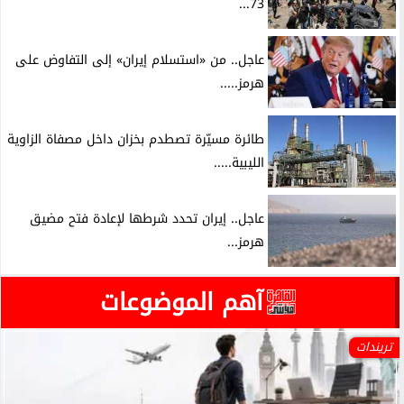
73...
عاجل.. من «استسلام إيران» إلى التفاوض على
هرمز.....
طائرة مسيّرة تصطدم بخزان داخل مصفاة الزاوية
الليبية.....
عاجل.. إيران تحدد شرطها لإعادة فتح مضيق
هرمز...
آهم الموضوعات
تريندات