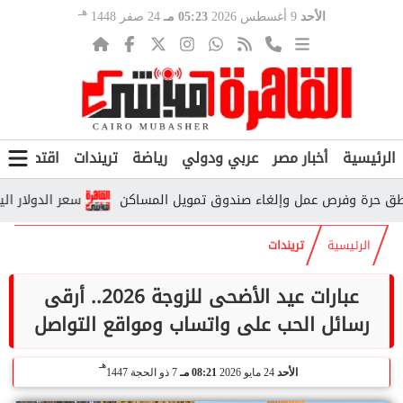
هـ
الأحد
9 أغسطس 2026
05:23 مـ
24 صفر 1448
الرئيسية
أخبار مصر
عربي ودولي
رياضة
تريندات
اقتصاد
ف
سعر الدولار اليوم الأحد 9 أغسطس 2026.. تحديث جديد في البنوك وا
الرئيسية
تريندات
عبارات عيد الأضحى للزوجة 2026.. أرقى
رسائل الحب على واتساب ومواقع التواصل
هـ
الأحد
24 مايو 2026
08:21 مـ
7 ذو الحجة 1447