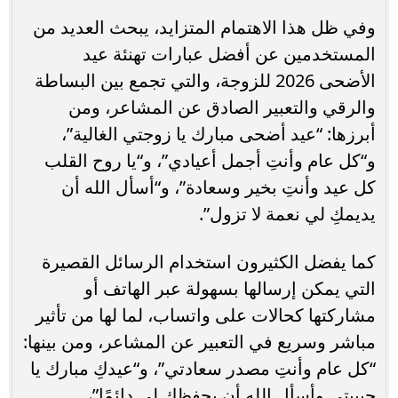
وفي ظل هذا الاهتمام المتزايد، يبحث العديد من
المستخدمين عن أفضل عبارات تهنئة عيد
الأضحى 2026 للزوجة، والتي تجمع بين البساطة
والرقي والتعبير الصادق عن المشاعر، ومن
أبرزها: “عيد أضحى مبارك يا زوجتي الغالية”،
و“كل عام وأنتِ أجمل أعيادي”، و“يا روح القلب
كل عيد وأنتِ بخير وسعادة”، و“أسأل الله أن
يديمكِ لي نعمة لا تزول”.
كما يفضل الكثيرون استخدام الرسائل القصيرة
التي يمكن إرسالها بسهولة عبر الهاتف أو
مشاركتها كحالات على واتساب، لما لها من تأثير
مباشر وسريع في التعبير عن المشاعر، ومن بينها:
“كل عام وأنتِ مصدر سعادتي”، و“عيدكِ مبارك يا
حبيبتي وأسأل الله أن يحفظكِ لي دائمًا”،