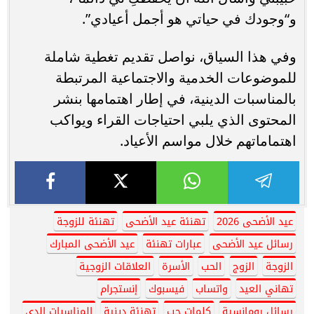
و“وجودك في حياتي هو أجمل أعيادي”.
وفي هذا السياق، نواصل تقديم تغطية شاملة
للموضوعات الخدمية والاجتماعية المرتبطة
بالمناسبات الدينية، في إطار اهتمامها بنشر
المحتوى الذي يلبي احتياجات القراء ويواكب
اهتماماتهم خلال مواسم الأعياد.
عيد الأضحى 2026
تهنئة عيد الأضحى
تهنئة للزوجة
رسائل عيد الأضحى
عبارات تهنئة
عيد الأضحى المبارك
الزوجة
الزوج
الحب
الأسرة
العلاقات الزوجية
تهاني العيد
واتساب
فيسبوك
إنستجرام
رسائل رومانسية
كلمات حب
تهنئة دينية
المناسبات الدي