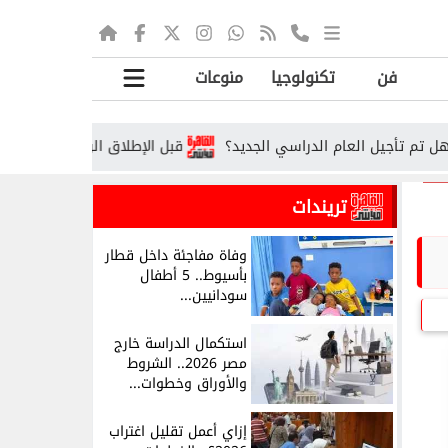
فن
تكنولوجيا
منوعات
قبل الإطلاق الرسمي.. تسريبات تكشف مفاجآت هاتف a
تريندات
وفاة مفاجئة داخل قطار
بأسيوط.. 5 أطفال
سودانيين...
استكمال الدراسة خارج
مصر 2026.. الشروط
والأوراق وخطوات...
إزاي أعمل تقليل اغتراب