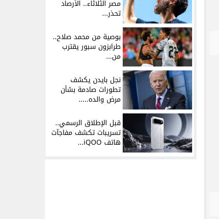
مصر الثلاثاء.. الأرصاد
تحذر...
بوصية من محمد صلاح..
طرابزون سبور يقترب
من...
نجل بايدن يكشف
تطورات صادمة بشأن
مرض والده.....
قبل الإطلاق الرسمي..
تسريبات تكشف مفاجآت
هاتف iQOO...