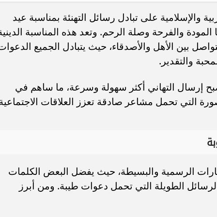
والإسلامية على تبادل رسائل التهنئة بمناسبة عيد
ي أجواء تسودها المودة والفرحة وصلة الرحم. وتعد هذه المناسبة الدينية
لتواصل بين الأهل والأصدقاء، حيث يتبادل الجميع الدعوات
محبة والتقدير.
موعد بدء الدراسة 2026-2027.. هل تم تأجيل
نجم الزمالك الأسبق ينتقد التفريط ف
دراسي الجديد؟
المواهب: كان يمكن إعارتهم بدلًا من..
بح إرسال التهاني أكثر سهولة وسرعة، ما ساهم في
صورة التي تحمل مشاعر صادقة تعزز العلاقات الاجتماعية
لعبارات الرسمية والبسيطة، حيث يفضل البعض الكلمات
الرسائل الطويلة التي تحمل دعوات طيبة. ومن أبرز