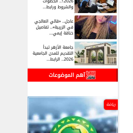
2026؟.. الخطوات
والشروط ورابط...
عاجل.. «قالي اتعالجي
في الزريبة».. تفاصيل
خناقة إيمي...
جامعة الأزهر تبدأ
التقديم للمدن الجامعية
2026.. الرابط...
آهم الموضوعات
رياضة