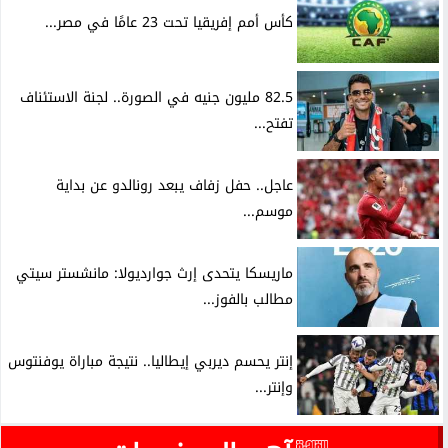
كأس أمم إفريقيا تحت 23 عامًا في مصر...
82.5 مليون جنيه في الصورة.. لجنة الاستئناف
تفتح...
عاجل.. حفل زفاف يبعد رونالدو عن بداية
موسم...
ماريسكا يتحدى إرث جوارديولا: مانشستر سيتي
مطالب بالفوز...
إنتر يحسم ديربي إيطاليا.. نتيجة مباراة يوفنتوس
وإنتر...