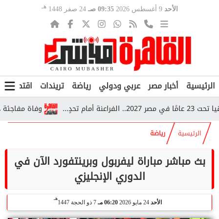
هـ
الأحد
9 أغسطس 2026
09:35 صـ
24 صفر 1448
الرئيسية
أخبار مصر
عربي ودولي
رياضة
تريندات
اقتصاد
ف
..
وفاة مفاجئة داخل قطار بأسيوط.. 5 أطفال سودان
الرئيسية
رياضة
بث مباشر مباراة ليفربول وبرينتفورد الآن في
الدوري الإنجليزي
هـ
الأحد
24 مايو 2026
06:20 مـ
7 ذو الحجة 1447