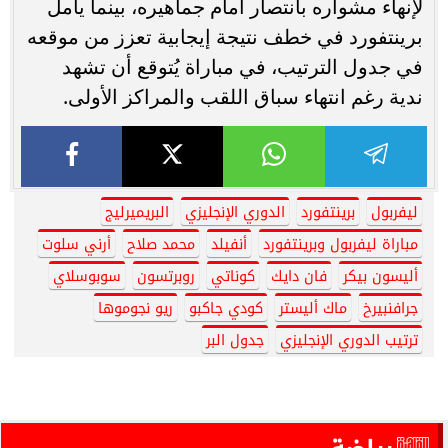
لإنهاء مشواره بانتصار أمام جماهيره، بينما يأمل
برينتفورد في خطف نتيجة إيجابية تعزز من موقعه
في جدول الترتيب، في مباراة يُتوقع أن تشهد
ندية رغم انتهاء سباق اللقب والمراكز الأولى.
ليفربول
برينتفورد
الدوري الإنجليزي
البريميرليج
مباراة ليفربول وبرينتفورد
أنفيلد
محمد صلاح
أرني سلوت
أليسون بيكر
فان دايك
كوناتي
روبرتسون
سوبوسلاي
جرافنبيرخ
ماك أليستر
كودي جاكبو
ريو نجوموها
ترتيب الدوري الإنجليزي
جدول البر