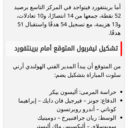
أما برينتفورد فيتواجد في المركز التاسع برصيد
52 نقطة، جمعها من 14 انتصارًا، و10 تعادلات،
و13 هزيمة، مع تسجيل 54 هدفًا واستقبال 51
هدفًا.
تشكيل ليفربول المتوقع أمام برينتفورد
من المتوقع أن يبدأ المدير الفني الهولندي أرني
سلوت المباراة بتشكيل يضم:
حراسة المرمى: أليسون بيكر
الدفاع: جونز – فيرجيل فان دايك – إبراهيما
كوناتي – أندرو روبرتسون
الوسط: ريان جرافنبيرخ – دومينيك
سوبوسلاي – أليكسيس ماك أليستر