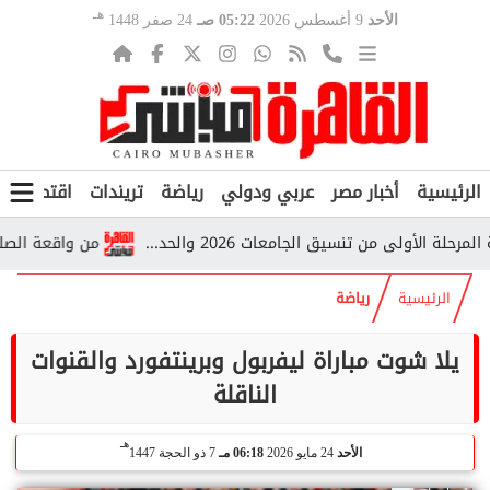
هـ
الأحد
9 أغسطس 2026
05:22 صـ
24 صفر 1448
الرئيسية
أخبار مصر
عربي ودولي
رياضة
تريندات
اقتصاد
ف
لى من تنسيق الجامعات 2026 والحد...
من واقعة الصلاة إلى ا
الرئيسية
رياضة
يلا شوت مباراة ليفربول وبرينتفورد والقنوات
الناقلة
هـ
الأحد
24 مايو 2026
06:18 مـ
7 ذو الحجة 1447