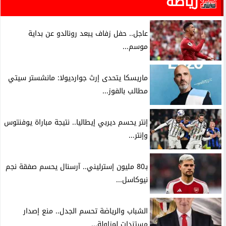
رياضة
عاجل.. حفل زفاف يبعد رونالدو عن بداية
موسم...
ماريسكا يتحدى إرث جوارديولا: مانشستر سيتي
مطالب بالفوز...
إنتر يحسم ديربي إيطاليا.. نتيجة مباراة يوفنتوس
وإنتر...
بـ80 مليون إسترليني.. آرسنال يحسم صفقة نجم
نيوكاسل...
الشباب والرياضة تحسم الجدل.. منع إصدار
مستندات لمزاولة...