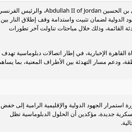
أكد العاهل الأردني، الملك عبد الله الثاني بن الحسين Abdullah II of Jordan، والرئيس الفر
 تكثيف الجهود الدولية لضمان تثبيت واستدامة وقف إطلاق النار بين
تهدئة القائمة، وذلك خلال مباحثات تناولت آخر تطورات
ديدة بالساحل الشمالي..
موعد بدء الدراسة 2026-2027..
 للنهوض برعاية أهالي...
العام الدراسي الجديد؟
 القاهرة الإخبارية، في إطار اتصالات دبلوماسية تهدف
قة، ودعم مسار التهدئة بين الأطراف المعنية، بما يساهم
 استمرار الجهود الدولية والإقليمية الرامية إلى خفض
سكرية جديدة، مؤكدين أن الحلول الدبلوماسية تظل
لية.