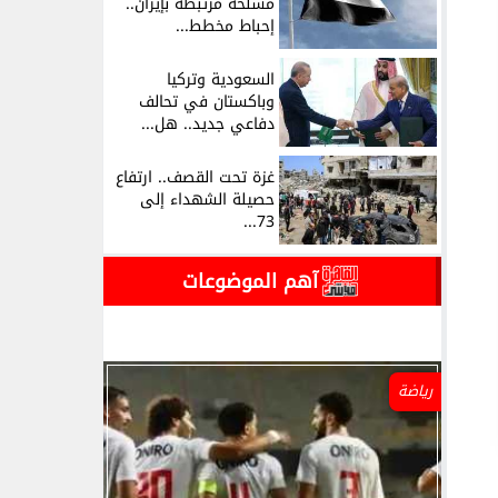
مسلحة مرتبطة بإيران..
إحباط مخطط...
السعودية وتركيا
وباكستان في تحالف
دفاعي جديد.. هل...
غزة تحت القصف.. ارتفاع
حصيلة الشهداء إلى
73...
آهم الموضوعات
رياضة