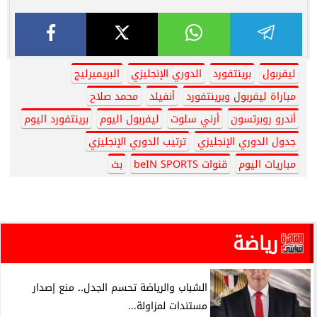
ليفربول
برينتفورد
الدوري الإنجليزي
البريميرليج
مباراة ليفربول وبرينتفورد
أنفيلد
محمد صلاح
أندرو روبرتسون
أرني سلوت
ليفربول اليوم
برينتفورد اليوم
جدول الدوري الإنجليزي
ترتيب الدوري الإنجليزي
مباريات اليوم
قنوات beIN SPORTS
بث
رياضة
الشباب والرياضة تحسم الجدل.. منع إصدار
مستندات لمزاولة...