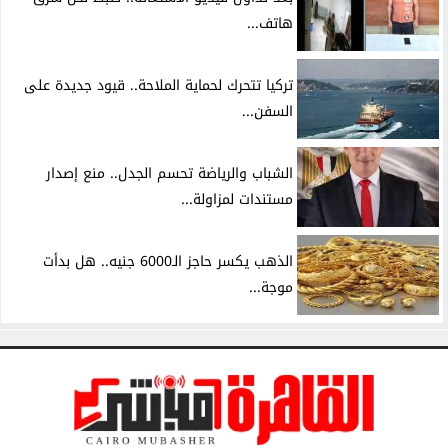
هاتف...
تركيا تتحرك لحماية الملاحة.. قيود جديدة على
السفن...
الشباب والرياضة تحسم الجدل.. منع إصدار
مستندات لمزاولة...
الذهب يكسر حاجز الـ6000 جنيه.. هل بدأت
موجة...