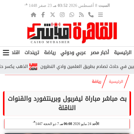
هـ
السبت
8 أغسطس 2026
03:52 مـ
23 صفر 1448
الرئيسية
أخبار مصر
عربي ودولي
رياضة
تريندات
اقتصاد
ف
الذهب يكسر حاجز الـ6000 جنيه.. هل بدأت موجة صعود جديدة في مصر؟
الرئيسية
رياضة
بث مباشر مباراة ليفربول وبرينتفورد والقنوات
الناقلة
هـ
الأحد
24 مايو 2026
06:08 مـ
7 ذو الحجة 1447