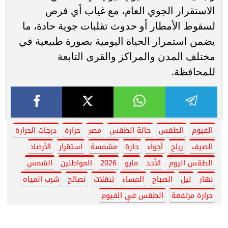
الاستقرار الجوي العام، مع غياب أي فرص
لسقوط الأمطار أو حدوث تقلبات جوية حادة، ما
يضمن استمرار الحياة اليومية بصورة طبيعية في
مختلف المدن والمراكز والقرى التابعة
للمحافظة.
الفيوم
الطقس
حالة الطقس
مصر
حرارة
درجات الحرارة
الصيف
رياح
أجواء
حارة
مشمسة
استقرار
الأرصاد
الطقس اليوم
الأحد
مايو
2026
المواطنين
الشمس
نهار
ليل
الصباح
المساء
تنقلات
نصائح
شرب المياه
حرارة مرتفعة
الطقس في الفيوم