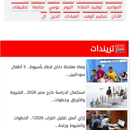
المواعيد
توقيت الصلاة
اليوم
يومي
متابعة
تطبيقات
الأذان
تنظيم الوقت
العبادات
الدين
ال
تريندات
وفاة مفاجئة داخل قطار بأسيوط.. 5 أطفال
سودانيين...
استكمال الدراسة خارج مصر 2026.. الشروط
والأوراق وخطوات...
إزاي أعمل تقليل اغتراب 2026؟.. الخطوات
والشروط ورابط...