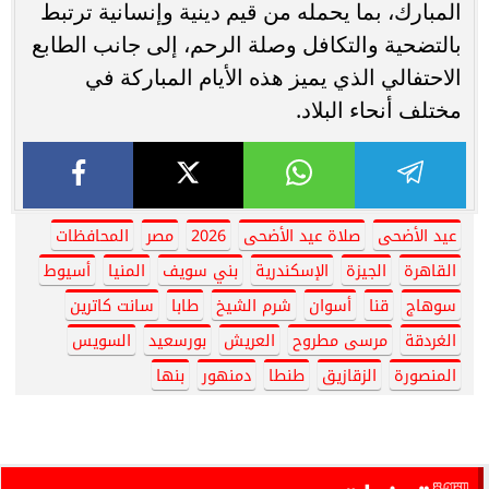
المبارك، بما يحمله من قيم دينية وإنسانية ترتبط
بالتضحية والتكافل وصلة الرحم، إلى جانب الطابع
الاحتفالي الذي يميز هذه الأيام المباركة في
مختلف أنحاء البلاد.
عيد الأضحى
صلاة عيد الأضحى
2026
مصر
المحافظات
القاهرة
الجيزة
الإسكندرية
بني سويف
المنيا
أسيوط
سوهاج
قنا
أسوان
شرم الشيخ
طابا
سانت كاترين
الغردقة
مرسى مطروح
العريش
بورسعيد
السويس
المنصورة
الزقازيق
طنطا
دمنهور
بنها