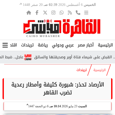
هـ
الخميس
6 أغسطس 2026
02:39 صـ
20 صفر 1448
الرئيسية
أخبار مصر
عربي ودولي
رياضة
تريندات
اقتصاد
ف
بض على شيماء فتاة أوبر وصديقتها والسائق
عاجل.. ضبط المتهمين
الرئيسية
تريندات
الأرصاد تحذر: شبورة كثيفة وأمطار رعدية
تضرب القاهر
هـ
السبت
23 مايو 2026
10:14 صـ
6 ذو الحجة 1447