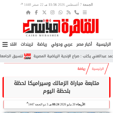
هـ
الجمعة
7 أغسطس 2026
11:56 مـ
22 صفر 1448
الرئيسية
أخبار مصر
عربي ودولي
رياضة
تريندات
اقتصاد
ف
لغني يكتب : صراع الإندية الرياضية المصرية
تنسيق الجامعات الحكومية 2026.. رابط تسجيل الرغبات و
الرئيسية
رياضة
متابعة مباراة الزمالك وسيراميكا لحظة
بلحظة اليوم
هـ
الأربعاء
20 مايو 2026
08:24 مـ
3 ذو الحجة 1447