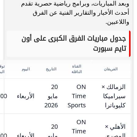
وبعد المباريات، وبرامج رياضية حصرية تقدم
أحدث الأخبار والتقارير الفنية عن الفرق
واللاعبين.
جدول مباريات الفرق الكبرى على أون
تايم سبورت
القناة
توق
الفريقان
التاريخ
اليوم
الناقلة
البد
الزمالك ×
ON
20
سيراميكا
Time
مايو
الأربعاء
:00
كليوباترا
Sports
2026
ON
الأهلي ×
20
Time
المصري
مايو
الأربعاء
:00