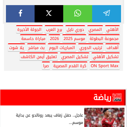
الأهلي
المصري
دوري نايل
برج العرب
الجولة الأخيرة
مجموعة البطولة
موسم 2025
2026
مباراة حاسمة
أهداف
ترتيب الدوري
المباريات اليوم
بث مباشر
يلا شوت
تشكيل الأهلي
تشكيل المصري
تعليق أيمن الكاشف
ON Sport Max
كرة القدم المصرية
صرا
رياضة
عاجل.. حفل زفاف يبعد رونالدو عن بداية
موسم...