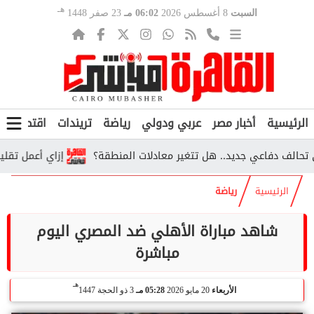
هـ
السبت
8 أغسطس 2026
06:02 مـ
23 صفر 1448
الرئيسية
أخبار مصر
عربي ودولي
رياضة
تريندات
اقتصاد
ف
 دفاعي جديد.. هل تتغير معادلات المنطقة؟
إزاي أعمل تقليل اغتراب 2026؟.. الخطوات والشروط ورابط ا
الرئيسية
رياضة
شاهد مباراة الأهلي ضد المصري اليوم
مباشرة
هـ
الأربعاء
20 مايو 2026
05:28 مـ
3 ذو الحجة 1447