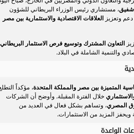
ارجية والتعاون الدولي والمصريين في الخارج، صباح اليوم
شفيق
، مستشاري رئيس الوزراء البريطاني للشؤون
 دعم وتعزيز
العلاقات الاقتصادية والاستثمارية بين مصر
رابط تقليل الاغتراب 2026.. الشروط وخطوات
موعد تقليل الاغتراب 2026.. من ي
زيز
التعاون المشترك وتوسيع فرص الاستثمار البريطاني
 بين الكليات
التحويل وما الشروط؟
ادي والتنمية الشاملة في البلاد.
دية
اسية المتميزة بين مصر والمملكة المتحدة
، مؤكداً التطلع
الاستثماري
خلال الفترة المقبلة. وأوضح أن الشركات
وق المصري
، وتساهم بشكل فعال في العديد من
لة ويحفز المزيد من الاستثمارات.
عات الواعدة