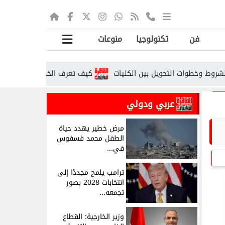
فن
تكنولوجيا
منوعات
كيف تعرف الخطوط المسجلة باسمك؟.. خطوا
عربي ودولي
مرض خطير يهدد حياة
الطفل محمد فسفوس
في...
ترامب يلمح مجددًا إلى
انتخابات 2028 بصور
تجمعه...
وزير الخارجية: القطاع