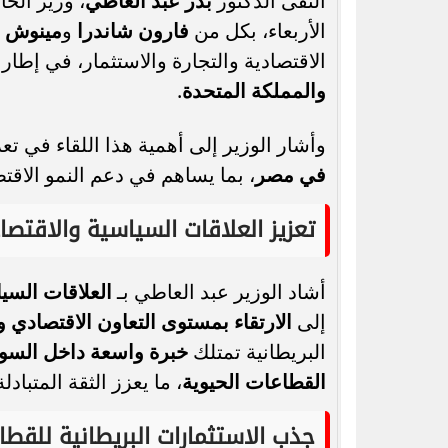
التقى الدكتور
بدر عبد العاطي
، وزير الخ
الأربعاء، بكل من
فارون شاندرا
و
مينوش 
الاقتصادية والتجارة والاستثمار، في إطار
والمملكة المتحدة
.
رسميًا.. جدول امتحانات الشهادة الإعدادية
وأشار الوزير إلى أهمية هذا اللقاء في تع
الدور الثاني بالقاهرة 2026
التحويل
في مصر
، بما يساهم في دعم النمو الاقتص
تعزيز العلاقات السياسية والاقتصا
أشاد الوزير عبد العاطي بـ
العلاقات السي
إلى
الارتقاء بمستوى التعاون الاقتصادي و
البريطانية تمتلك
خبرة واسعة داخل الس
القطاعات الحيوية
، ما يعزز الثقة المتباد
جذب الاستثمارات البريطانية للقطا