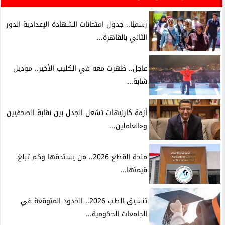
رسميًا.. جدول امتحانات الشهادة الإعدادية الدور
الثاني بالقاهرة...
عاجل.. ظهرت معه في الكليب الأخير.. موديل
شابة...
أزمة كارنيهات تشعل الجدل بين نقابة الصحفيين
و«العاملين...
منحة القطع 2026.. من يستحقها وكم تبلغ
قيمتها...
تنسيق الطب 2026.. الحدود المتوقعة في
الجامعات الحكومية...