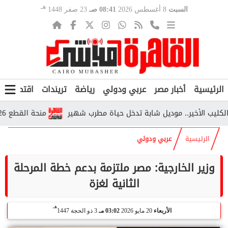
هـ
السبت
8 أغسطس 2026
08:41 صـ
23 صفر 1448
الرئيسية
أخبار مصر
عربي ودولي
رياضة
تريندات
اقتصاد
ف
 الأخير.. موديل شابة تدخل حياة مطرب شهير
منحة القطع 2026.. من يستحقها وكم تبلغ قيمتها وفق التأمينات؟
الرئيسية
عربي ودولي
وزير الخارجية: مصر ملتزمة بدعم خطة المرحلة
الثانية لغزة
هـ
الأربعاء
20 مايو 2026
03:02 مـ
3 ذو الحجة 1447