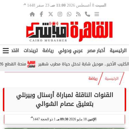
هـ
السبت
8 أغسطس 2026
11:00 صـ
23 صفر 1448
الرئيسية
أخبار مصر
عربي ودولي
رياضة
تريندات
اقتصاد
ف
لأخير.. موديل شابة تدخل حياة مطرب شهير
منحة القطع 2026.. من يستحقها وكم تبلغ قيمتها وفق التأمينات؟
الرئيسية
رياضة
القنوات الناقلة لمباراة أرسنال وبيرنلي
بتعليق عصام الشوالي
هـ
الإثنين
18 مايو 2026
09:30 مـ
1 ذو الحجة 1447