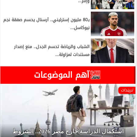
وإنتر...
بـ80 مليون إسترليني.. آرسنال يحسم صفقة نجم
نيوكاسل...
الشباب والرياضة تحسم الجدل.. منع إصدار
مستندات لمزاولة...
آهم الموضوعات
تريندات
استكمال الدراسة خارج مصر 2026.. الشروط