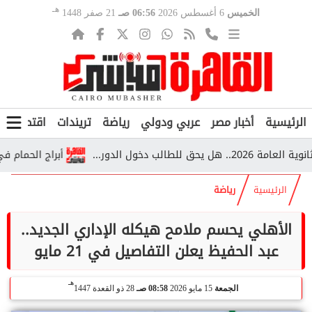
هـ
الخميس
6 أغسطس 2026
06:56 صـ
21 صفر 1448
الرئيسية
أخبار مصر
عربي ودولي
رياضة
تريندات
اقتصاد
ف
أبراج الحمام في قرية
الرئيسية
رياضة
الأهلي يحسم ملامح هيكله الإداري الجديد..
عبد الحفيظ يعلن التفاصيل في 21 مايو
هـ
الجمعة
15 مايو 2026
08:58 صـ
28 ذو القعدة 1447