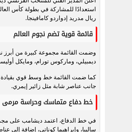
أعلن المدير الفني للمنتخب الفرنسي دي
ريال مدريد إدواردو كامافينجا.
قائمة قوية تضم نجوم العالم
رسميًا.. جدول امتحانات الشهادة الإعدادية
الدور الثاني بالقاهرة 2026
موجة صعود
وضمت القائمة مجموعة كبيرة من أبرز نجوم
ديمبيلي، وماركوس تورام، ومايكل أوليسي
كما ضمت القائمة خط وسط قوي بقيادة أور
جانب عناصر شابة مثل زائير إيمري.
خط دفاع متماسك وحراسة مرمى 
في خط الدفاع، اعتمد ديشامب على مجموعة
ساليبا، وإبراهيما كوناتي، إضافة إلى عنا