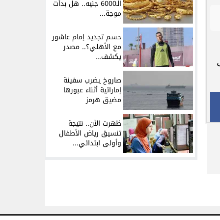
الـ6000 جنيه.. هل بدأت
موجة...
حسم تجديد إمام عاشور
مع الأهلي؟.. مصدر
يكشف...
صاروخ يضرب سفينة
إماراتية أثناء عبورها
مضيق هرمز
ظهرت الآن.. نتيجة
تنسيق رياض الأطفال
وأولى ابتدائي...