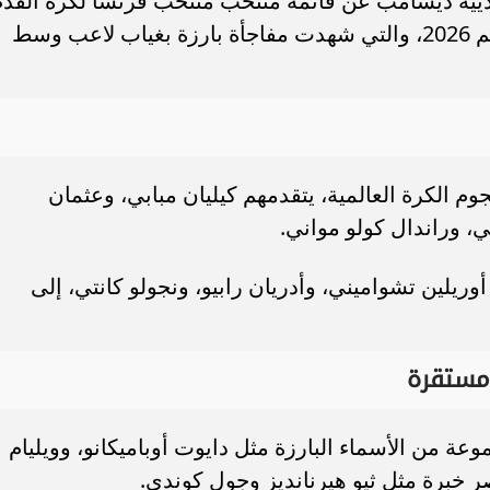
دييه ديشامب عن قائمة منتخب منتخب فرنسا لكرة القدم
استعدادًا للمشاركة في بطولة كأس العالم 2026، والتي شهدت مفاجأة بارزة بغياب لاعب وسط
الذهب يكسر حاجز الـ6000 جنيه.. هل بدأت
حسم تجديد إمام عاشور مع الأهلي؟.. م
 جديدة في مصر؟
يكشف حقيقة الاتفاق حتى 2030
 الكرة العالمية، يتقدمهم كيليان مبابي، وعثمان
، وراندال كولو مواني.
يلين تشواميني، وأدريان رابيو، ونجولو كانتي، إلى
مستقرة
 من الأسماء البارزة مثل دايوت أوباميكانو، وويليام
صر خبرة مثل ثيو هيرنانديز وجول كوندي.