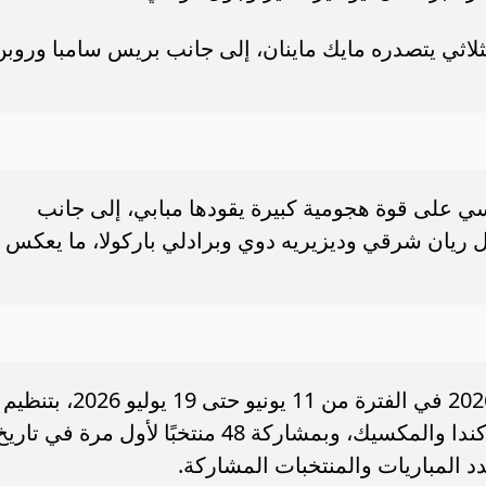
لاثي يتصدره مايك ماينان، إلى جانب بريس سامبا وروبن
ي على قوة هجومية كبيرة يقودها مبابي، إلى جانب
ل ريان شرقي وديزيريه دوي وبرادلي باركولا، ما يعكس
ومن المقرر أن تُقام بطولة كأس العالم 2026 في الفترة من 11 يونيو حتى 19 يوليو 2026، بتنظيم
مشترك بين الولايات المتحدة الأمريكية وكندا والمكسيك، وبمشاركة 48 منتخبًا لأول مرة في تار
د المباريات والمنتخبات المشاركة.