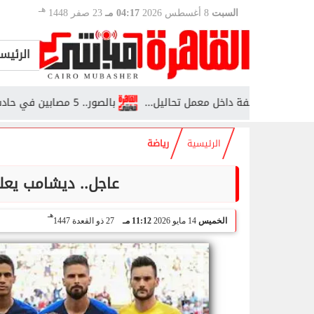
هـ
السبت
8 أغسطس 2026
04:17 مـ
23 صفر 1448
الرئيس
تف موظفة داخل معمل تحاليل...
بالصور.. 5 مصابين في حادث تصادم بطريق العلمين وادي النطرون
الرئيسية
رياضة
عاجل.. ديشامب يعلن 
هـ
الخميس
14 مايو 2026
11:12 مـ
27 ذو القعدة 1447