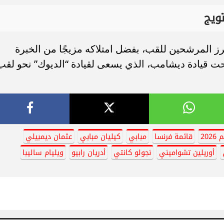
ويج
ز المرشحين للقب، بفضل امتلاكه مزيجًا من الخبرة
حت قيادة ديشامب، الذي يسعى لقيادة “الديوك” نحو لقب
20
قائمة فرنسا
مبابي
كيليان مبابي
عثمان ديمبيلي
أوريلين تشواميني
نجولو كانتي
أدريان رابيو
ويليام ساليبا