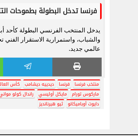
فرنسا تدخل البطولة بطموحات التت
يدخل المنتخب الفرنسي البطولة كأحد أبر
والشباب، واستمرارية الاستقرار الفني ت
عالمي جديد.
منتخب فرنسا
فرنسا
ديدييه ديشامب
كأس العالم 26
ماركوس تورام
مايكل أوليسي
راندال كولو مواني
دايوت أوباميكانو
ثيو هيرنانديز