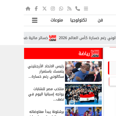
فن
تكنولوجيا
منوعات
سارة كأس العالم 2026
خسائر مالية ضخمة لإسرائيل بسبب الهجر
رياضة
رئيس الاتحاد الأرجنتيني
يتمسك باستمرار
سكالوني رغم خسارة...
منتخب مصر للشابات
يواجه إسبانيا اليوم في
نصف...
برشلونة يبدأ مفاوضاته