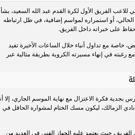
ي للاعب الفريق الأول لكرة القدم عبد الله السعيد، بشأ
م الحالي، أو استمراره لمواسم إضافية، في ظل ارتباطه
لحفاظ على خبراته داخل الفريق.
رجنتيني يتمسك باستمرار
بتقلع.. القبض على صانعة محتوى بالقا
يض، خاصة مع تداول أنباء خلال الساعات الأخيرة تفيد
ة كأس العالم 2026
بتهمة نشر مقاطع منافية للآداب
مع رغبته في إنهاء مسيرته الكروية بطريقة مثالية عبر
ة
س بجدية فكرة الاعتزال مع نهاية الموسم الجاري، إلا أن
ادي الزمالك، ليكون مسك الختام لمشواره الحافل في
 الفريق، حيث يعتمد عليه الجهاز الفني في العديد من