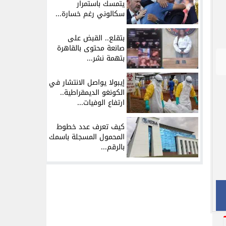
يتمسك باستمرار
سكالوني رغم خسارة...
بتقلع.. القبض على
صانعة محتوى بالقاهرة
بتهمة نشر...
إيبولا يواصل الانتشار في
الكونغو الديمقراطية..
ارتفاع الوفيات...
كيف تعرف عدد خطوط
المحمول المسجلة باسمك
بالرقم...