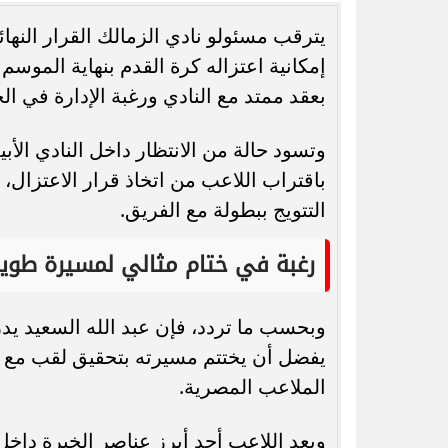
يترقب مسئولو نادي الزمالك القرار النهائ
إمكانية اعتزاله كرة القدم بنهاية الموس
بعقد ممتد مع النادي ورغبة الإدارة في ا
رسميًا.. جدول امتحانات الشهادة الإعدادية
رئيس الاتحاد الأ
وتسود حالة من الانتظار داخل النادي الأب
الدور الثاني بالقاهرة 2026
سكالوني رغم خسار
باقتراب اللاعب من اتخاذ قرار الاعتزال، 
التتويج ببطولة مع الفريق.
رغبة في ختام مثالي لمسيرة طويل
وبحسب ما تردد، فإن عبد الله السعيد يدر
يفضل أن يختتم مسيرته بتحقيق لقب مع ن
الملاعب المصرية.
ويعد اللاعب أحد أبرز عناصر الخبرة داخل