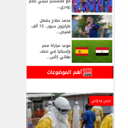
مع مانشستر سيتي لضم
رودري...
محمد صلاح يشعل
طرابزون سبور.. 15 ألف
قميص...
موعد مباراة مصر
وإسبانيا في نصف
نهائي كأس...
آهم الموضوعات
عربي ودولي