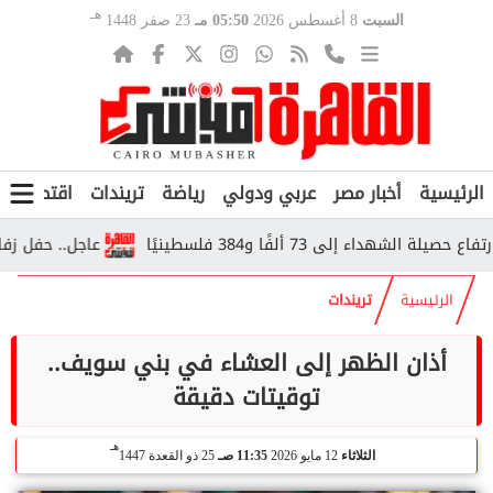
هـ
السبت
8 أغسطس 2026
05:50 مـ
23 صفر 1448
الرئيسية
أخبار مصر
عربي ودولي
رياضة
تريندات
اقتصاد
ف
ء إلى 73 ألفًا و384 فلسطينيًا
عاجل.. حفل زفاف يبعد
الرئيسية
تريندات
أذان الظهر إلى العشاء في بني سويف..
توقيتات دقيقة
هـ
الثلاثاء
12 مايو 2026
11:35 صـ
25 ذو القعدة 1447