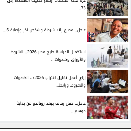
غزة تحت القصف.. ارتفاع حصيلة الشهداء إلى
73...
عاجل.. مصرع رائد شرطة وشخص آخر وإصابة 6...
استكمال الدراسة خارج مصر 2026.. الشروط
والأوراق وخطوات...
إزاي أعمل تقليل اغتراب 2026؟.. الخطوات
والشروط ورابط...
عاجل.. حفل زفاف يبعد رونالدو عن بداية
موسم...