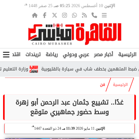
هـ
الإثنين
10 أغسطس 2026
05:25 صـ
25 صفر 1448
الرئيسية
أخبار مصر
عربي ودولي
رياضة
تريندات
اقتصاد
ف
 المتهمين بخطف شاب في سيارة بالقليوبية
وزارة التعليم توضح مو
الرئيسية
فن
غدًا.. تشييع جثمان عبد الرحمن أبو زهرة
وسط حضور جماهيري متوقع
هـ
الإثنين
11 مايو 2026
11:39 مـ
24 ذو القعدة 1447