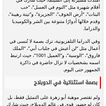
أفلام شهيرة مثل “النوم في العسل”، “حب
البنات”، “أرض الخوف”، “الجزيرة”، و“تيتة رهيبة”،
وقدم خلالها أدوارًا متنوعة بين الشر والكوميديا
والدراما.
وفي الدراما التلفزيونية، ترك بصمة لا تُنسى في
أعمال مثل “لن أعيش في جلباب أبي”، “الملك
فاروق”، “الوسية”، و“العميل 1001”، حيث ارتبط
اسمه بشخصيات لا تزال حاضرة في ذاكرة
الجمهور حتى اليوم.
بصمة استثنائية في الدوبلاج
ولم تقتصر موهبة أبو زهرة على التمثيل فقط، بل
كان له حضور قوي في عالم الدوبلاج، حيث شارك