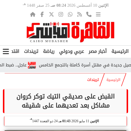
هـ
الإثنين
10 أغسطس 2026
08:24 صـ
25 صفر 1448
الرئيسية
أخبار مصر
عربي ودولي
رياضة
تريندات
اقتصاد
ف
 جديدة في مقتل أسرة كاملة بالتجمع الخامس
عاجل.. ضبط المتهم
الرئيسية
تريندات
القبض على صديقي التيك توكر كروان
مشاكل بعد تعديهما على شقيقه
هـ
الإثنين
11 مايو 2026
01:43 مـ
24 ذو القعدة 1447