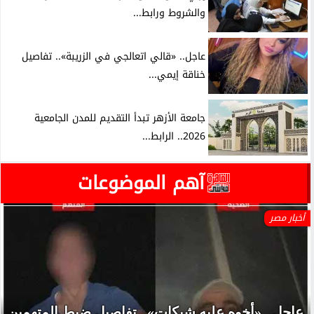
والشروط ورابط...
عاجل.. «قالي اتعالجي في الزريبة».. تفاصيل
خناقة إيمي...
جامعة الأزهر تبدأ التقديم للمدن الجامعية
2026.. الرابط...
آهم الموضوعات
أخبار مصر
عاجل.. «أخوه عليه شيكات».. تفاصيل ضبط المتهمين