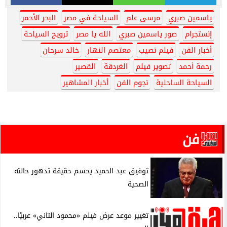
ياسمين صبري
مرسى علم
السياحة في مصر
البحر الأحمر
إنستجرام
صور ياسمين صبري
الله يا مصر
ترويج السياحة
أخبار الفن
فيلم نصيب
معتصم النهار
خالد سرحان
رحمة أحمد
تصوير فيلم
الغردقة
القصير
السياحة الساحلية
نجوم الفن
أخبار المشاهير
فن
توفيق عبد الحميد يحسم حقيقة تدهور حالته
الصحية
تغيير موعد عرض فيلم «محمود التاني» عربيًا..