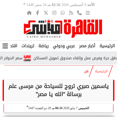
هـ
الأحد
9 أغسطس 2026
02:56 مـ
24 صفر 1448
الرئيسية
أخبار مصر
عربي ودولي
رياضة
تريندات
اقتصاد
ف
سعر الدولار اليوم الأحد 9 أغسطس 2026.. تحديث جديد في البنوك
الرئيسية
فن
ياسمين صبري تروج للسياحة من مرسى علم
برسالة “الله يا مصر”
هـ
الخميس
7 مايو 2026
06:34 مـ
20 ذو القعدة 1447